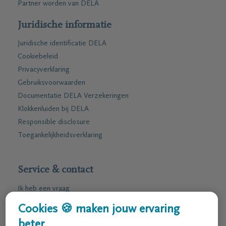
Partner worden van DELA
Juridische informatie
Juridische identificatie DELA
Cookiebeleid
Privacyverklaring
Gebruiksvoorwaarden
Documentatie DELA Verzekeringen
Klokkenluiden bij DELA
Responsible disclosure
Toegankelijkheidsverklaring
Service & contact
Ik heb een vraag
Ik wens een afspraak
Cookies 🍪 maken jouw ervaring
Ik wens een brochure per post
beter