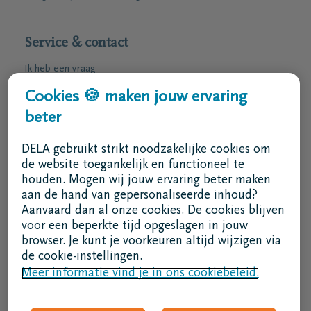
Service & contact
Ik heb een vraag
Ik wens een afspraak
Cookies 🍪 maken jouw ervaring
Ik wens een brochure per post
beter
02 800 87 87
DELA gebruikt strikt noodzakelijke cookies om
ma - vr 8u30 -17u
de website toegankelijk en functioneel te
houden. Mogen wij jouw ervaring beter maken
Ik ben een bemiddelaar
aan de hand van gepersonaliseerde inhoud?
Aanvaard dan al onze cookies. De cookies blijven
Aanmelden in DELAconnect
voor een beperkte tijd opgeslagen in jouw
browser. Je kunt je voorkeuren altijd wijzigen via
Ik ben een leverancier
de cookie-instellingen.
Meer informatie vind je in ons cookiebeleid.
MVO code
Volg ons