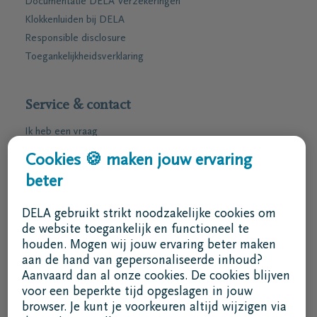
Documentatie DELA Verzekeringen
Klokkenluiden bij DELA
Responsible disclosure
Toegankelijkheidsverklaring
Service & contact
Ik heb een vraag
Ik wens een afspraak
Cookies 🍪 maken jouw ervaring
Ik wens een brochure per post
beter
02 800 87 87
DELA gebruikt strikt noodzakelijke cookies om
ma - vr 8u30 -17u
de website toegankelijk en functioneel te
houden. Mogen wij jouw ervaring beter maken
Ik ben een bemiddelaar
aan de hand van gepersonaliseerde inhoud?
Aanvaard dan al onze cookies. De cookies blijven
Aanmelden in DELAconnect
voor een beperkte tijd opgeslagen in jouw
browser. Je kunt je voorkeuren altijd wijzigen via
Ik ben een leverancier