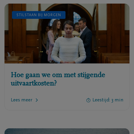
STILSTAAN BIJ MORGEN
Hoe gaan we om met stijgende
uitvaartkosten?
Lees meer
Leestijd:
3
min