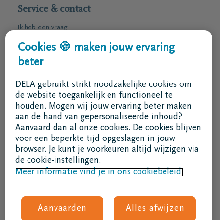
Service & contact
Ik heb een vraag
Ik wens een afspraak
Cookies 🍪 maken jouw ervaring
Ik wens een brochure per post
beter
02 800 87 87
DELA gebruikt strikt noodzakelijke cookies om
ma - vr 8u30 -17u
de website toegankelijk en functioneel te
houden. Mogen wij jouw ervaring beter maken
Ik ben een bemiddelaar
aan de hand van gepersonaliseerde inhoud?
Aanvaard dan al onze cookies. De cookies blijven
Aanmelden in DELAconnect
voor een beperkte tijd opgeslagen in jouw
browser. Je kunt je voorkeuren altijd wijzigen via
Ik ben een leverancier
de cookie-instellingen.
MVO code
Meer informatie vind je in ons cookiebeleid.
Volg ons
Aanvaarden
Alles afwijzen