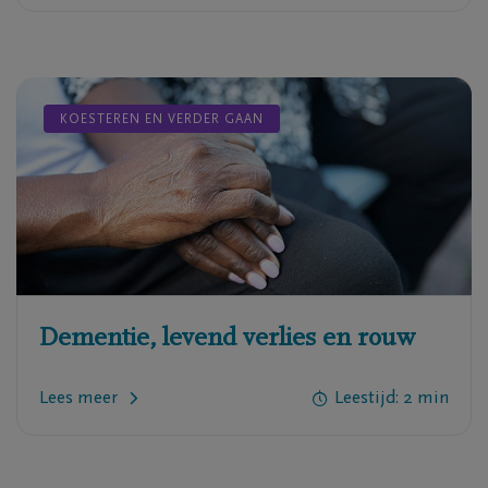
KOESTEREN EN VERDER GAAN
Dementie, levend verlies en rouw
Lees meer
Leestijd:
2
min