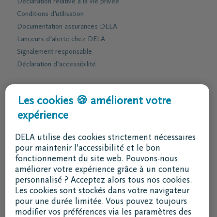
Déclaration relative à la vie privée
Conditions d'utilisation
Documentation assurances DELA
Lanceurs d'alerte chez DELA
Signalement responsable
Déclaration d’accessibilité
Services & contact
Les cookies 🍪 améliorent votre
expérience
J'ai une question
Je souhaite un rendez-vous
DELA utilise des cookies strictement nécessaires
Je souhaite une brochure par la poste
pour maintenir l’accessibilité et le bon
fonctionnement du site web. Pouvons-nous
02 800 87 87
améliorer votre expérience grâce à un contenu
lu - ve 8h30 - 17h
personnalisé ? Acceptez alors tous nos cookies.
Les cookies sont stockés dans votre navigateur
Je suis un intermédiaire
pour une durée limitée. Vous pouvez toujours
modifier vos préférences via les paramètres des