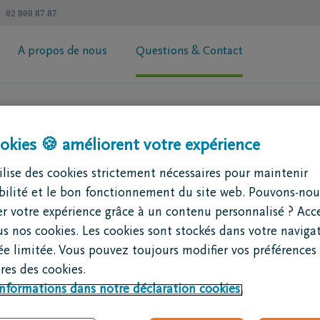
02 800 87 87
A propos de nous
Questions & Contact
révoyance Héritage DELA
Informations générales
 votre prime
Coopérative DELA
okies 🍪 améliorent votre expérience
ur de succession
Trouvez un intermédiaire
Contactez moi
lise des cookies strictement nécessaires pour maintenir
Demandez votre brochure
ibilité et le bon fonctionnement du site web. Pouvons-nou
r votre expérience grâce à un contenu personnalisé ? Acc
us nos cookies. Les cookies sont stockés dans votre naviga
en
Crématorium d
e limitée. Vous pouvez toujours modifier vos préférences 
Rue des Nutons
es des cookies.
6060 Gilly
informations dans notre déclaration cookies.
crematorium@skynet.be