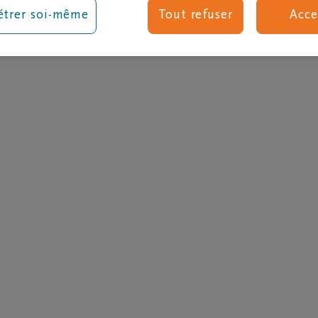
www.crematoriumdecharl
es obsèques
Après les obsèques
trer soi-même
Tout refuser
Acce
T: 071 42 31 83
e deuil
L'assistance en formalités après
F: 071 42 18 71
 funèbre
funérailles
e en cas de décès?
Soutien au deuil
 un entrepreneur de pompes
Groupes de deuil
s
Je ne t'oublierai jamais
 coûtent des obsèques?
r des funérailles
rt de décès ou avis
gique
ation
tion
ent écologique
 présenter ses condoléances
e deuil
èques personnalisées
ination des cendres