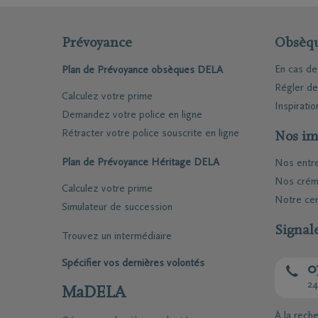
Funé
Rapa
Prévoyance
Obsèq
Inspirat
En cas d
Plan de Prévoyance obsèques DELA
Régler d
Calculez votre prime
Coopérative DELA
Événemen
Inspiratio
Demandez votre police en ligne
Rétracter votre police souscrite en ligne
Nos im
Travailler chez DELA
Blog
Plan de Prévoyance Héritage DELA
Nos entr
Fonds DELA
Penser à 
Nos crém
Calculez votre prime
Notre cen
Simulateur de succession
Signal
Trouvez un intermédiaire
Spécifier vos dernières volontés
0
24
MaDELA
À la rech