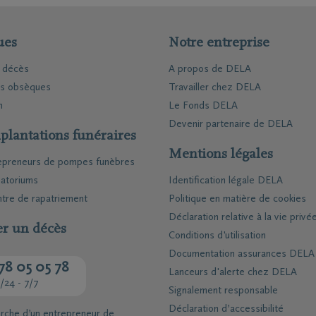
railles moto
triement
ues
Notre entreprise
ion funéraire
e décès
A propos de DELA
es obsèques
Travailler chez DELA
ts
n
Inspiration
Le Fonds DELA
Devenir partenaire de DELA
Souvenirs
plantations funéraires
Geste du cœur
Mentions légales
Promenades
epreneurs de pompes funèbres
demain
Podcasts
atoriums
Identification légale DELA
tre de rapatriement
Politique en matière de cookies
Déclaration relative à la vie privé
er un décès
Conditions d'utilisation
Documentation assurances DELA
78 05 05 78
Lanceurs d'alerte chez DELA
/24 - 7/7
Signalement responsable
Déclaration d’accessibilité
erche d’un entrepreneur de