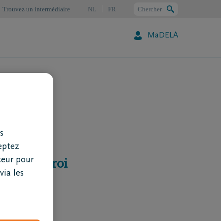
Trouvez un intermédiaire
NL
FR
Chercher
MaDELA
Chercher
s
eptez
teur pour
e Charleroi
via les