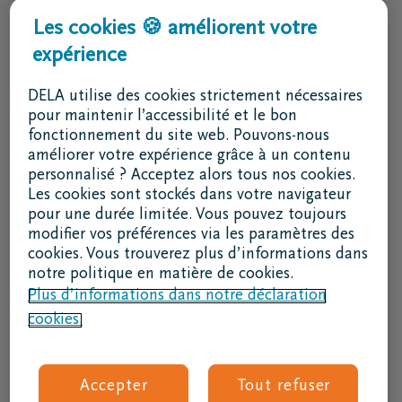
Services & contact
Les cookies 🍪 améliorent votre
expérience
J'ai une question
Je souhaite un rendez-vous
DELA utilise des cookies strictement nécessaires
Je souhaite une brochure par la poste
pour maintenir l’accessibilité et le bon
fonctionnement du site web. Pouvons-nous
02 800 87 87
améliorer votre expérience grâce à un contenu
lu - ve 8h30 - 17h
personnalisé ? Acceptez alors tous nos cookies.
Les cookies sont stockés dans votre navigateur
Je suis un intermédiaire
pour une durée limitée. Vous pouvez toujours
modifier vos préférences via les paramètres des
Se connecter à DELAconnect
cookies. Vous trouverez plus d’informations dans
notre politique en matière de cookies.
Je suis un fournisseur
Plus d’informations dans notre déclaration
cookies.
Code RSE
Suivez nous
Accepter
Tout refuser