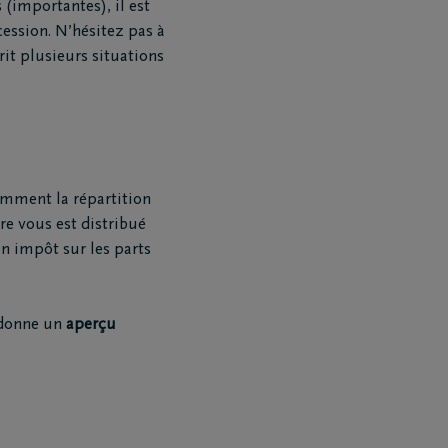
 (importantes), il est
cession. N’hésitez pas à
it plusieurs situations
amment la répartition
ère vous est distribué
un impôt sur les parts
donne un
aperçu
Téléchargez le Carnet de
condoléances