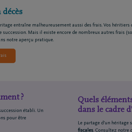
n décès
Oui, j’autorise D
ions
Contact
sujet de leurs pr
rtiers
Contactez-moi
éritage entraîne malheureusement aussi des frais. Vos héritie
la façon de modifi
ges principaux
Fixez un rendez-vous
de succession. Mais il existe encore de nombreux autres frais (s
repreneurs de pompes
J'ai une opinion
ans notre aperçu pratique.
s
J'ai une question
matoriums
rais
ntre de rapatriement
ament ?
Quels éléments
dans le cadre d
succession établi. Un
ons pour être
Le partage d’un héritag
fiscales
. Consultez notre 