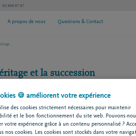
02 800 87 87
A propos de nous
Questions & Contact
éritage
révoyance Héritage DELA
Informations générales
 votre prime
Coopérative DELA
ur de succession
Trouvez un intermédiaire
éritage et la succession
Contactez moi
Demandez votre brochure
ltitude de questions : qui sont les héritiers ? Qui hérite de q
okies 🍪 améliorent votre expérience
 succession ? Autant de questions dont vous n’avez pas envie d
 Pensez donc à votre succession à temps, afin que vos proches a
lise des cookies strictement nécessaires pour maintenir
itage
ibilité et le bon fonctionnement du site web. Pouvons-nou
r votre expérience grâce à un contenu personnalisé ? Acc
us nos cookies. Les cookies sont stockés dans votre naviga