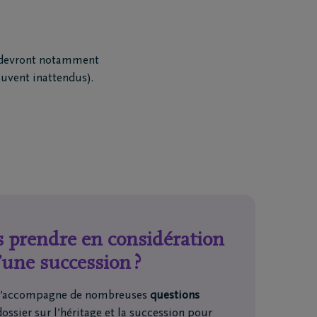
ELA Assurances à traiter mes données personnelles complétées ci-dessus
oduits et services. Pour tout complément d’information au sujet du trai
rs devront notamment
er votre autorisation, consultez notre
la déclaration Vie Privée
.
ouvent inattendus).
 prendre en considération
’une succession ?
e s’accompagne de nombreuses
questions
dossier sur l’héritage et la succession pour