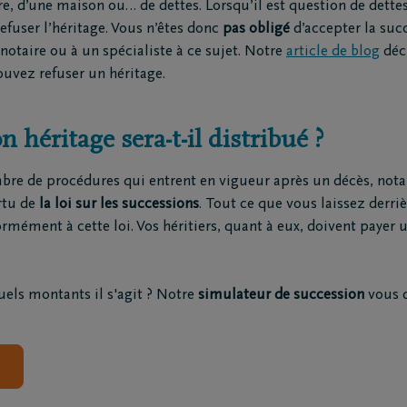
e, d’une maison ou… de dettes. Lorsqu’il est question de dettes
railles moto
refuser l’héritage. Vous n’êtes donc
pas obligé
d’accepter la suc
triement
notaire ou à un spécialiste à ce sujet. Notre
article de blog
décr
ion funéraire
ouvez refuser un héritage.
éritage sera-t-il distribué ?
ts
Inspiration
Souvenirs
ombre de procédures qui entrent en vigueur après un décès, not
Geste du cœur
rtu de
la loi sur les successions
. Tout ce que vous laissez derri
Promenades
rmément à cette loi. Vos héritiers, quant à eux, doivent payer 
demain
Podcasts
uels montants il s'agit ? Notre
simulateur de succession
vous 
Adresse e-mail