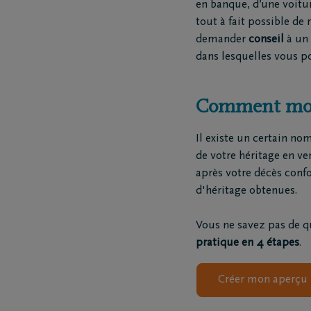
en banque, d’une voitur
Funé
tout à fait possible de 
Rapa
demander
conseil
à un 
Inspirat
dans lesquelles vous p
Comment mon h
Coopérative DELA
Événemen
Il existe un certain n
Travailler chez DELA
Blog
de votre héritage en ve
après votre décès confo
Fonds DELA
Penser à 
d'héritage obtenues.
Vous ne savez pas de q
pratique en 4 étapes
.
Créer mon aperçu