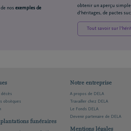
obtenir un aperçu simple 
 de nos
exemples de
d’héritages, de pactes su
Tout savoir sur l’héri
ues
Notre entreprise
e décès
A propos de DELA
es obsèques
Travailler chez DELA
n
Le Fonds DELA
Devenir partenaire de DELA
plantations funéraires
Mentions légales