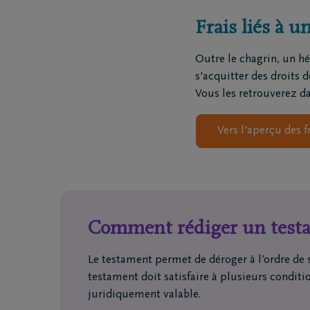
Frais liés à u
Questions
Nos locat
Je ne suis pas assuré(e)
Nos cou
Outre le chagrin, un h
Je suis assuré(e)
Nos siè
s'acquitter des droits 
Organiser des funérailles
Nos ent
Vous les retrouverez d
funèbre
Nos cré
Vers l'aperçu des f
Notre ce
Comment rédiger un test
Le testament permet de déroger à l’ordre de 
testament doit satisfaire à plusieurs conditi
juridiquement valable.