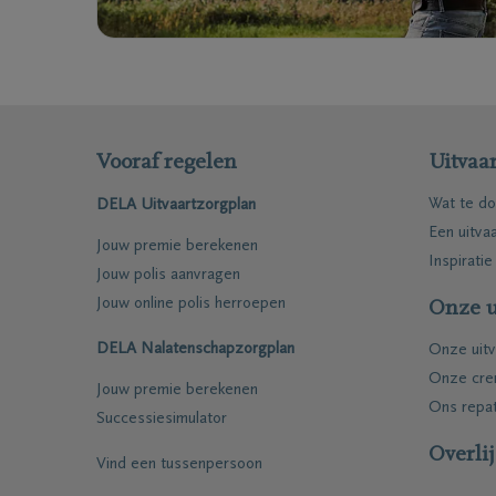
Vooraf regelen
Uitvaar
Wat te do
DELA Uitvaartzorgplan
Een uitva
Jouw premie berekenen
Inspiratie
Jouw polis aanvragen
Jouw online polis herroepen
Onze u
DELA Nalatenschapzorgplan
Onze uitv
Onze cre
Jouw premie berekenen
Ons repat
Successiesimulator
Overli
Vind een tussenpersoon