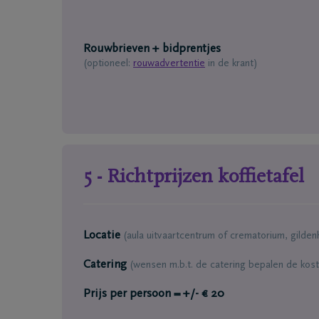
Rouwbrieven + bidprentjes
(optioneel:
rouwadvertentie
in de krant)
5 - Richtprijzen koffietafel
Locatie
(aula uitvaartcentrum of crematorium, gilden
Catering
(wensen m.b.t. de catering bepalen de kost
Prijs per persoon = +/- € 20