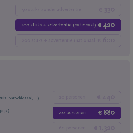
€ 330
50 stuks
zonder advertentie
€ 420
100 stuks
+ advertentie (nationaal)
€ 600
200 stuks
+ advertentie (nationaal)
€ 440
20 personen
huis, parochiezaal, …)
prijs)
€ 880
40 personen
€ 1.320
60 personen