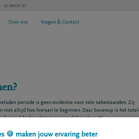
02 800 87 87
Over ons
Vragen & Contact
atenschapzorgplan
Algemene informatie
 jouw premie
Coöperatie DELA
esimulator
Vind een tussenpersoon
Contacteer mij
Vraag je brochure aan
nen?
beladen periode is geen evidentie voor vele nabestaanden. Zij
niet altijd hoe hieraan te beginnen. Daar bovenop is het total
: hoeveel bedraagt zo’n persoonlijke uitvaart?
overlijden en denk je nu na over jouw eigen afscheid? Bekijk 
s 🍪 maken jouw ervaring beter
en zou kosten.