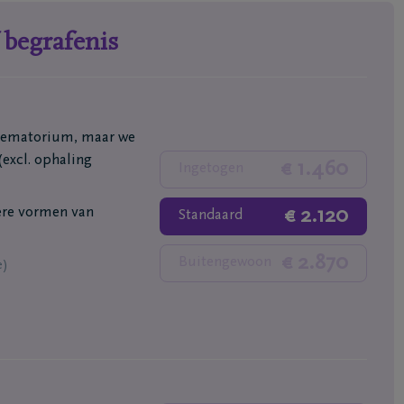
f begrafenis
ten
Inspiratie
Herinneringen
Voor elkaar gebaar
 crematorium, maar we
Wandelingen
excl. ophaling
enken
Podcasts
€ 1.460
Ingetogen
€ 2.120
re vormen van
Standaard
€ 2.870
Buitengewoon
e)
ties
Contact
kelaars
Contacteer mij