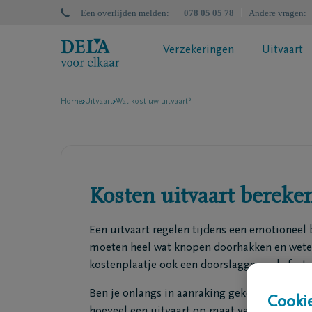
Een overlijden melden
:
078 05 05 78
Andere vragen
:
Verzekeringen
Uitvaart
Home
Uitvaart
Wat kost uw uitvaart?
DELA Uitvaartzorgplan
DELA Nal
Wat is een uitvaartverzekering?
Bereken
Bereken jouw premie
Successi
Jouw polisvoorstel aanvragen
Uitvaartverzekering? Doe de test
Kosten uitvaart bereke
Een uitvaart regelen tijdens een emotioneel 
moeten heel wat knopen doorhakken en weten 
kostenplaatje ook een doorslaggevende factor
Ben je onlangs in aanraking gekomen met een 
Cookie
hoeveel een uitvaart op maat van jouw wens