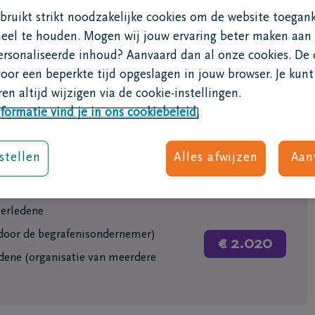
 uitvaart
Na de uitvaart
ruikt strikt noodzakelijke cookies om de website toegank
s gebaseerd op de prijzen die gelden bij de DELA uitvaartcentra
sten
Nabestaandenzorg
neel te houden. Mogen wij jouw ervaring beter maken aan
dsmuziek
Rouwondersteuning
ersonaliseerde inhoud? Aanvaard dan al onze cookies. De 
oen bij een overlijden?
Rouwgroepen
voor een beperkte tijd opgeslagen in jouw browser. Je kunt
n begrafenisondernemer
Rouw bij kinderen
en altijd wijzigen via de cookie-instellingen.
 een uitvaart?
formatie vind je in ons cookiebeleid.
aart regelen
f of rouwadvertentie
e
stellen
Alles afwijzen
Aan
is
itvaart
doleer ik iemand?
verledene
dsbloemen
 door de begrafenisondernemer)
mogelijkheden
€ 2.020
stemming
edene (organisatie van meerdere
ruitvaart
riëring
nspiratie