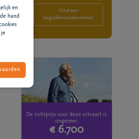
elijk en
Vind een
.
 de hand
begrafenisondernemer
cookies
 je
vaarden
Wat kost een uitvaart
De richtprijs voor deze uitvaart is
ongeveer:
€ 6.700