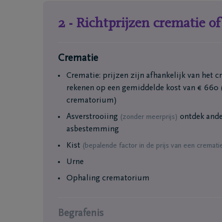
2 - Richtprijzen crematie o
Coöperatie DELA
Evenemen
Crematie
Werken bij DELA
Blog
Crematie: prijzen zijn afhankelijk van het
DELA Fonds
rekenen op een gemiddelde kost van € 660 (
Vooruitd
crematorium)
Asverstrooiing
ontdek ande
(zonder meerprijs)
asbestemming
Kist
(bepalende factor in de prijs van een cremati
Urne
Ophaling crematorium
Vragen
Onze loca
Begrafenis
Ik ben niet verzekerd
Onze ma