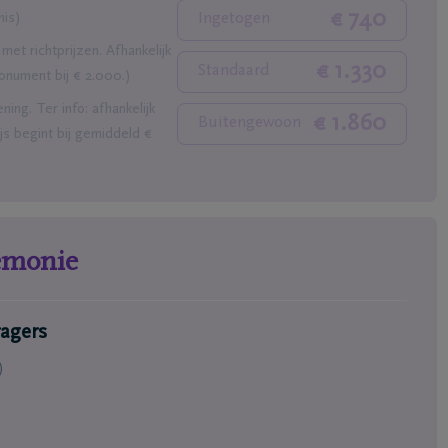
ofdkantoren
Maak een afspraak
€ 740
nis)
Ingetogen
grafenisondernemers
Ik heb een mening
t richtprijzen. Afhankelijk
ematoria
Ik heb een vraag
€ 1.330
Standaard
onument bij € 2.000.)
triëringscentrum
ng. Ter info: afhankelijk
€ 1.860
Buitengewoon
js begint bij gemiddeld €
remonie
agers
)