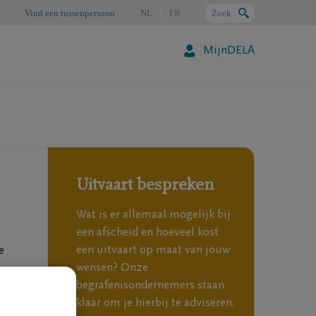
Vind een tussenpersoon
NL
FR
Zoek
MijnDELA
Zoeken
Uitvaart bespreken
Wat is er allemaal mogelijk bij
een afscheid en hoeveel kost
een uitvaart op maat van jouw
e
wensen? Onze
begrafenisondernemers staan
hier
klaar om je hierbij te adviseren.