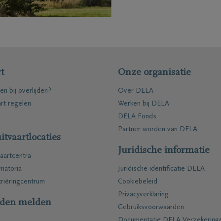
t
Onze organisatie
en bij overlijden?
Over DELA
art regelen
Werken bij DELA
DELA Fonds
Partner worden van DELA
itvaartlocaties
Juridische informatie
aartcentra
matoria
Juridische identificatie DELA
riëringcentrum
Cookiebeleid
Privacyverklaring
jden melden
Gebruiksvoorwaarden
Documentatie DELA Verzekering