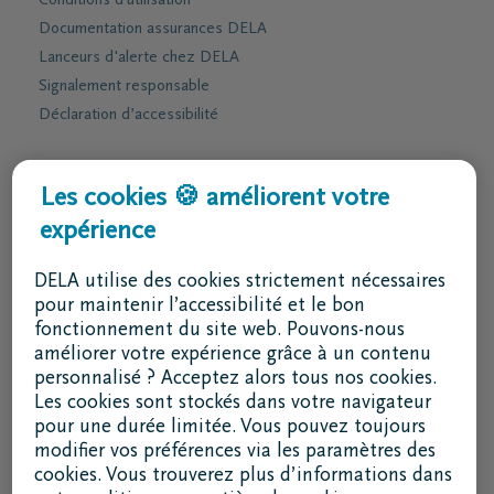
Conditions d'utilisation
Documentation assurances DELA
Lanceurs d'alerte chez DELA
Signalement responsable
Déclaration d’accessibilité
Services & contact
Les cookies 🍪 améliorent votre
expérience
J'ai une question
Je souhaite un rendez-vous
DELA utilise des cookies strictement nécessaires
Je souhaite une brochure par la poste
pour maintenir l’accessibilité et le bon
fonctionnement du site web. Pouvons-nous
02 800 87 87
améliorer votre expérience grâce à un contenu
lu - ve 8h30 - 17h
personnalisé ? Acceptez alors tous nos cookies.
Les cookies sont stockés dans votre navigateur
Je suis un intermédiaire
pour une durée limitée. Vous pouvez toujours
modifier vos préférences via les paramètres des
Se connecter à DELAconnect
cookies. Vous trouverez plus d’informations dans