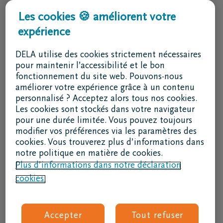
Services & contact
Les cookies 🍪 améliorent votre
expérience
J'ai une question
Je souhaite un rendez-vous
DELA utilise des cookies strictement nécessaires
Je souhaite une brochure par la poste
pour maintenir l’accessibilité et le bon
fonctionnement du site web. Pouvons-nous
02 800 87 87
améliorer votre expérience grâce à un contenu
lu - ve 8h30 - 17h
personnalisé ? Acceptez alors tous nos cookies.
Les cookies sont stockés dans votre navigateur
Je suis un intermédiaire
pour une durée limitée. Vous pouvez toujours
modifier vos préférences via les paramètres des
Se connecter à DELAconnect
cookies. Vous trouverez plus d’informations dans
notre politique en matière de cookies.
Je suis un fournisseur
Plus d’informations dans notre déclaration
cookies.
Code RSE
Suivez nous
Accepter
Tout refuser